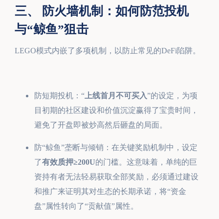
三、 防火墙机制：如何防范投机
与“鲸鱼”狙击
LEGO模式内嵌了多项机制，以防止常见的DeFi陷阱。
防短期投机：“
上线首月不可买入
”的设定，为项
目初期的社区建设和价值沉淀赢得了宝贵时间，
避免了开盘即被炒高然后砸盘的局面。
防“鲸鱼”垄断与倾销：在关键奖励机制中，设定
了
有效质押≥200U
的门槛。这意味着，单纯的巨
资持有者无法轻易获取全部奖励，必须通过建设
和推广来证明其对生态的长期承诺，将“资金
盘”属性转向了“贡献值”属性。