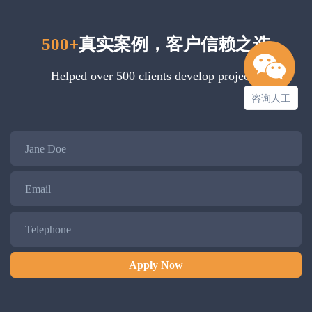
500+
真实案例，客户信赖之选
Helped over 500 clients develop projects.
咨询人工
Name
Email
Telephone
Apply Now