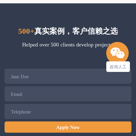
500+
真实案例，客户信赖之选
Helped over 500 clients develop projects.
咨询人工
Name
Email
Telephone
Apply Now