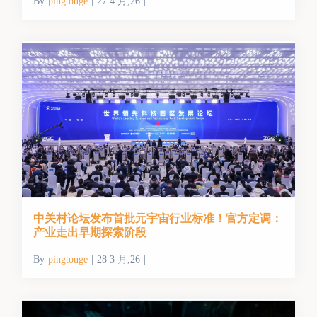
By
pingtouge
|
27 4 月,26
|
中关村论坛发布首批元宇宙行业标准！官方定调：
产业走出早期探索阶段
By
pingtouge
|
28 3 月,26
|