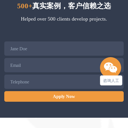
500+
真实案例，客户信赖之选
Helped over 500 clients develop projects.
Name
Email
Telephone
咨询人工
Apply Now