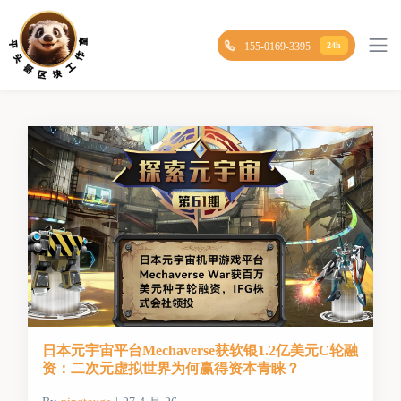
155-0169-3395
24h
日本元宇宙平台Mechaverse获软银1.2亿美元C轮融
资：二次元虚拟世界为何赢得资本青睐？