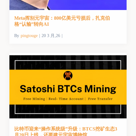
Meta挥别元宇宙：800亿美元亏损后，扎克伯
格“认输”转向AI
By
pingtouge
|
20 3 月,26
|
比特币迎来“操作系统级”升级：BTCS挖矿生态3
月20日上线，还要建元宇宙博物馆