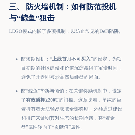
三、 防火墙机制：如何防范投机
与“鲸鱼”狙击
LEGO模式内嵌了多项机制，以防止常见的DeFi陷阱。
防短期投机：“
上线首月不可买入
”的设定，为项
目初期的社区建设和价值沉淀赢得了宝贵时间，
避免了开盘即被炒高然后砸盘的局面。
防“鲸鱼”垄断与倾销：在关键奖励机制中，设定
了
有效质押≥200U
的门槛。这意味着，单纯的巨
资持有者无法轻易获取全部奖励，必须通过建设
和推广来证明其对生态的长期承诺，将“资金
盘”属性转向了“贡献值”属性。